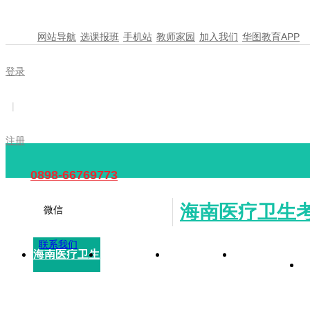
网站导航
选课报班
手机站
教师家园
加入我们
华图教育APP
登录
|
注册
0898-66769773
海南医疗卫生
微信
联系我们
海南医疗卫生
招考公告
报名时间
报名入口