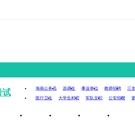
海南公务员
选调生
事业单位
教师招聘
三
考试
医疗卫生
大学生村官
军队文职
公安招警
招考职位
报考指南
体检名单
面试名单
考试大