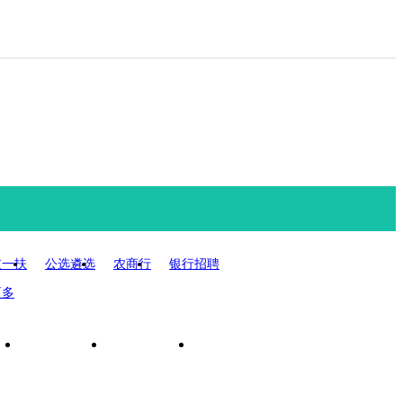
您当前位置：
海南人
支一扶
公选遴选
农商行
银行招聘
更多
纲
成绩查询
面试公告
录用公示
试题资料