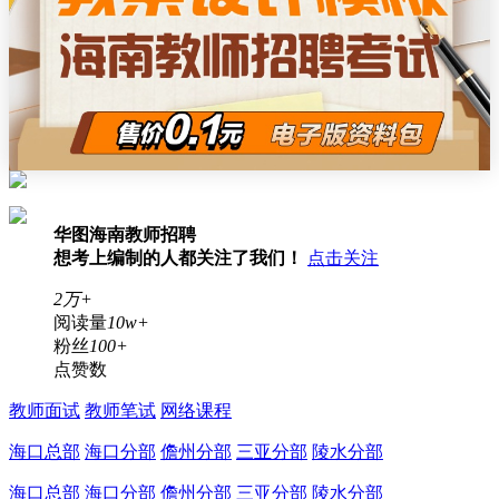
华图海南教师招聘
想考上编制的人都关注了我们！
点击关注
2万+
阅读量
10w+
粉丝
100+
点赞数
教师面试
教师笔试
网络课程
海口总部
海口分部
儋州分部
三亚分部
陵水分部
海口总部
海口分部
儋州分部
三亚分部
陵水分部