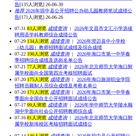
告
[135人浏览] 26-06-30
推荐
2026年琼中县公开招聘公办幼儿园教师笔试成绩公
告
[171人浏览] 26-06-26
07-31
83人浏览
成绩查询
|
2026年文昌市文汇小学选拔
聘用语学科教师综合成绩公告
07-29
134人浏览
成绩查询
|
2026年澄迈县中小学校
（幼儿园）教师招聘面试成绩及综合成绩
07-22
190人浏览
成绩查询
|
2026年海口市第一中学春
季招聘综合成绩及选岗名单公告
07-21
77人浏览
成绩查询
|
2026年北京师范大学海口附
属学校面向全国第四次考核招聘面试
07-20
175人浏览
成绩查询
|
2026年海口旅游职业学院
招聘员额制人员综合成绩及考察名单公
07-20
171人浏览
成绩查询
|
2026年海口市第一中学春
季面向全国自主公开招聘面试成绩公告
07-17
99人浏览
成绩查询
|
2026年华中师范大学陵水顺
湖中学面向社会公开招聘教师综合成
07-16
81人浏览
成绩查询
|
2026年北京师范大学海口附
属学校新埠校区考核招聘面试成绩公
07-14
140人浏览
成绩查询
|
2026年琼中县公开招聘公