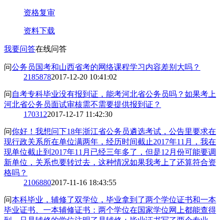
资格复审
资料下载
我要问答
在线问答
问
公务员国考和山西省考的网络课程学习内容差别大吗？
2
185878
2017-12-20 10:41:02
问
自考专科毕业没有报到证，能考河北省公务员吗？如果考上
河北省公务员面试审核需不需要提供报到证？
1
70312
2017-12-17 11:42:30
问
你好！我想问下18年浙江省公务员遴选考试，公告里要求在
现行政关系所在单位满两年，经历时间截止2017年11月，我在
现单位截止到2017年11月已经三年多了，但是12月份可能要调
新单位，关系也要转过去，这种情况如果我考上了还算符合资
格吗？
2
106880
2017-11-16 18:43:55
问
本科毕业，辅修了双学位，毕业拿到了两个学位证书和一本
毕业证书、一本辅修证书：两个学位在国家学位网上都能查得