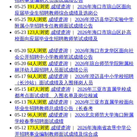
招聘事业编制人员加试成绩公告
05-25
191人浏览
成绩查询
|
2026年海口市琼山区面向
应届毕业生招聘教师综合成绩及选岗公
05-25
70人浏览
成绩查询
|
2026年澄迈县华迈实验中学
附属小学招聘专任教师面试成绩公告
05-23
123人浏览
成绩查询
|
2026年海口市琼山区赴高
校面向应届毕业生招聘教师笔试成绩及
05-20
52人浏览
成绩查询
|
2026年海口市龙华区面向社
会公开招聘中小学教师笔试成绩公告
05-20
64人浏览
成绩查询
|
2026年琼台师范学院附属桂
林洋幼儿园招聘人员面试成绩公示
05-17
94人浏览
成绩查询
|
2026年澄迈县中小学校招聘
（长沙站）面试成绩及入围择岗人员
05-15
147人浏览
成绩查询
|
2026年三亚市直属学校成
都考点面试成绩、入围名单及岗位核减
05-13
76人浏览
成绩查询
|
2026年三亚市直属学校面向
毕业生招聘教师总成绩公告（长春考
05-12
96人浏览
成绩查询
|
2026北京师范大学海口附属
学校春季招聘面试成绩
05-12
173人浏览
成绩查询
|
2026年海南省农垦中学公
开招聘事业编制教师面试成绩及综合成