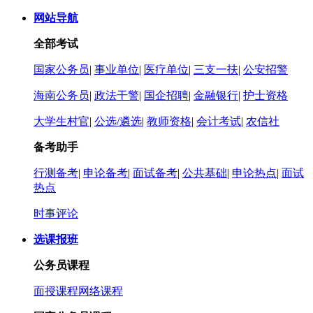
网站导航
全部考试
国家公务员
|
事业单位
|
医疗单位
|
三支一扶
|
公安招警
海南公务员
|
政法干警
|
国企招聘
|
金融银行
|
护士资格
大学生村官
|
公选/遴选
|
教师资格
|
会计考试
|
农信社
备考助手
行测备考
|
申论备考
|
面试备考
|
公共基础
|
申论热点
|
面试
热点
时事评论
选课报班
公务员课程
面授课程
网络课程