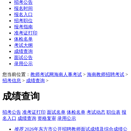
招考公告
报名时间
报名入口
招考职位
报考指南
准考证打印
体检名单
考试大纲
成绩查询
面试公告
录用公示
您当前位置：
教师考试网
海南人事考试
>
海南教师招聘考试
>
招考信息
>
成绩查询
>
成绩查询
招考公告
准考证打印
面试名单
体检名单
考试动态
职位表
报
名入口
成绩查询
资格复审
录用公示
推荐
2026年东方市公开招聘教师面试成绩及综合成绩公