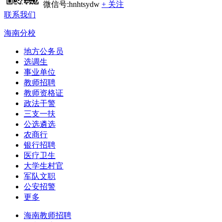
微信号:hnhtsydw
+ 关注
联系我们
海南分校
地方公务员
选调生
事业单位
教师招聘
教师资格证
政法干警
三支一扶
公选遴选
农商行
银行招聘
医疗卫生
大学生村官
军队文职
公安招警
更多
海南教师招聘