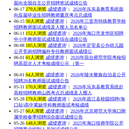
面向全国自主公开招聘笔试成绩公告
06-17
279人浏览
成绩查询
|
2026年乐东县教育系统面
向应届毕业生招聘教师重庆考点总成绩
06-15
50人浏览
成绩查询
|
2026年三亚市特殊教育学校
招聘教师面试成绩及入围人员名单公
06-11
152人浏览
成绩查询
|
2026年海口市龙华区招聘
中小学教师面试成绩及综合成绩公告
06-08
185人浏览
成绩查询
|
2026年定安县公办幼儿园
公开竞岗招聘编外专任教师面试成绩公
06-01
61人浏览
成绩查询
|
2026年琼台师范学院考核招
聘高层次人才考核成绩公示 （第一
06-01
64人浏览
成绩查询
|
2026年陵水黎族自治县公开
招聘28名教师面试成绩公告
05-31
170人浏览
成绩查询
|
2026年乐东县教育系统赴
高校招聘教师山西考点总成绩及入围人
05-28
179人浏览
成绩查询
|
2026年昌江县校园招聘(海
口站)高中紧缺学科教师面试考核成绩
05-27
60人浏览
成绩查询
|
2026年北京师范大学海口附
属学校春季招聘综合面试成绩公告
05-26
148人浏览
成绩查询
|
2025年海口技师学院公开