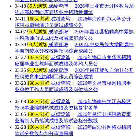
04-18
85人浏览
成绩查询
|
2026年三亚市天涯区教育系
统赴高校面向应届毕业生招聘教师笔
04-11
168人浏览
成绩查询
|
2026年海南师范大学公开
招聘员额制辅导员笔试成绩公告
04-07
95人浏览
成绩查询
|
2026年昌江县招聘高中紧缺
学科教师面试成绩及核减取消岗位公
03-30
99人浏览
成绩查询
|
2026年中央民族大学附属中
学海南陵水分校校园招聘综合成绩公
03-27
133人浏览
成绩查询
|
2026年海口市龙华区招聘
应届毕业生教师面试成绩及签约人员公
03-25
91人浏览
成绩查询
|
2026年昌江黎族自治县公开
招聘教育事业编制工作人员综合成绩
03-23
198人浏览
成绩查询
|
2026年文昌市校园招聘事
业单位工作人员面试成绩及岗位排名公
03-08
168人浏览
成绩查询
|
2026年海南中学江东校区
招聘事业编制笔试成绩及资格复审名单
03-05
130人浏览
成绩查询
|
2026年昌江县招聘教育事
业编制人员笔试成绩及笔试合格分数线
02-28
166人浏览
成绩查询
|
2025年白沙县网格员招聘
笔试分数线与加分审查事项