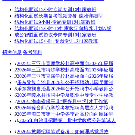
结构化面试15小时专岗专训1对1家教班
结构化面试长期备考视频套餐·儒雅详细型
结构化面试9小时·专岗专训1对1家教班
结构化面试15小时·1对1家教定向培养计划A版
成公智胜面试协议专岗专训1对1家教班
结构化面试15小时·专岗专训1对1家教班
招考信息
备考资料
1
2025年三亚市直属学校赴高校面向2026年应届
2
2026年三亚市特殊学校赴高校面向2026年应届
3
2026年三亚市直属学校赴高校面向2026年应届
4
乐东黎族自治县2026年公开招聘幼儿园员额制
5
乐东黎族自治县2026年公开招聘中小学教师公
6
2026年陵水县招聘中学及职业中等专业学校教
7
2026年海南省保亭县“振兴县中”引才工作第
8
2026年琼台师范学院考核招聘高层次人才拟聘
9
2025年海口市第一中学冬季赴高校面向应届毕
10
2026年白沙县招聘第二批中学教师公告笔试人
1
2026年教师招聘笔试备考：如何理感觉后效