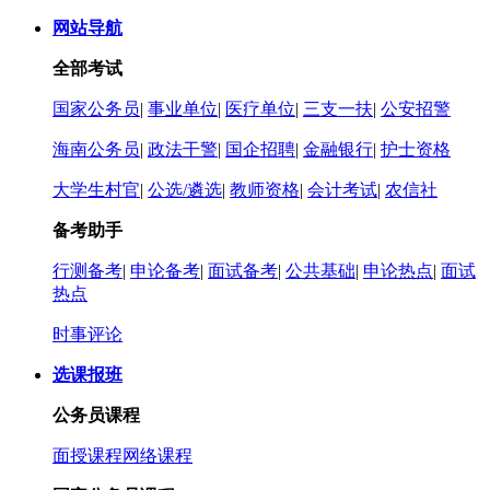
网站导航
全部考试
国家公务员
|
事业单位
|
医疗单位
|
三支一扶
|
公安招警
海南公务员
|
政法干警
|
国企招聘
|
金融银行
|
护士资格
大学生村官
|
公选/遴选
|
教师资格
|
会计考试
|
农信社
备考助手
行测备考
|
申论备考
|
面试备考
|
公共基础
|
申论热点
|
面试
热点
时事评论
选课报班
公务员课程
面授课程
网络课程