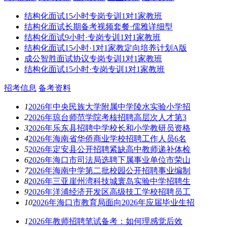
结构化面试15小时专岗专训1对1家教班
结构化面试长期备考视频套餐·儒雅详细型
结构化面试9小时·专岗专训1对1家教班
结构化面试15小时·1对1家教定向培养计划A版
成公智胜面试协议专岗专训1对1家教班
结构化面试15小时·专岗专训1对1家教班
招考信息
备考资料
1
2026年中央民族大学附属中学陵水实验小学招
2
2026年琼台师范学院考核招聘高层次人才第3
3
2026年乐东县招聘中学校长和小学教研员资格
4
2026年海南省华侨商业学校招聘工作人员6名
5
2026年定安县公开招聘紧缺高中教师递补体检
6
2026年海口市司法局选聘下属事业单位市荣山
7
2026年海南中学第二批校园公开招聘事业编制
8
2026年三亚崖州湾科技城寰岛实验中学招聘生
9
2026年洋浦经济开发区高级技工学校招聘员工
10
2026年海口市教育局面向2026年应届毕业生招
1
2026年教师招聘笔试备考：如何理感觉后效