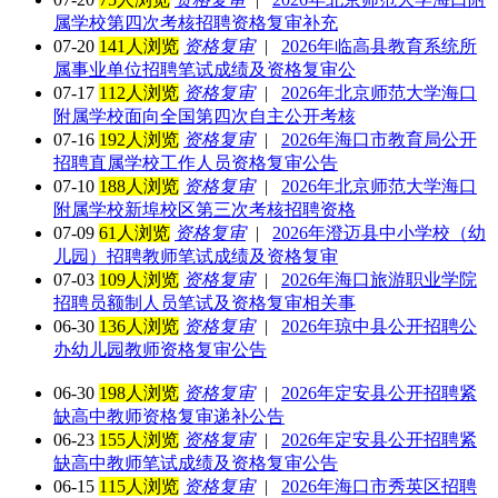
属学校第四次考核招聘资格复审补充
07-20
141人浏览
资格复审
|
2026年临高县教育系统所
属事业单位招聘笔试成绩及资格复审公
07-17
112人浏览
资格复审
|
2026年北京师范大学海口
附属学校面向全国第四次自主公开考核
07-16
192人浏览
资格复审
|
2026年海口市教育局公开
招聘直属学校工作人员资格复审公告
07-10
188人浏览
资格复审
|
2026年北京师范大学海口
附属学校新埠校区第三次考核招聘资格
07-09
61人浏览
资格复审
|
2026年澄迈县中小学校（幼
儿园）招聘教师笔试成绩及资格复审
07-03
109人浏览
资格复审
|
2026年海口旅游职业学院
招聘员额制人员笔试及资格复审相关事
06-30
136人浏览
资格复审
|
2026年琼中县公开招聘公
办幼儿园教师资格复审公告
06-30
198人浏览
资格复审
|
2026年定安县公开招聘紧
缺高中教师资格复审递补公告
06-23
155人浏览
资格复审
|
2026年定安县公开招聘紧
缺高中教师笔试成绩及资格复审公告
06-15
115人浏览
资格复审
|
2026年海口市秀英区招聘