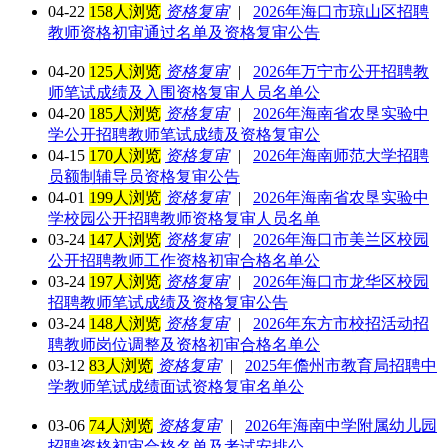
04-22
158人浏览
资格复审
|
2026年海口市琼山区招聘
教师资格初审通过名单及资格复审公告
04-20
125人浏览
资格复审
|
2026年万宁市公开招聘教
师笔试成绩及入围资格复审人员名单公
04-20
185人浏览
资格复审
|
2026年海南省农垦实验中
学公开招聘教师笔试成绩及资格复审公
04-15
170人浏览
资格复审
|
2026年海南师范大学招聘
员额制辅导员资格复审公告
04-01
199人浏览
资格复审
|
2026年海南省农垦实验中
学校园公开招聘教师资格复审人员名单
03-24
147人浏览
资格复审
|
2026年海口市美兰区校园
公开招聘教师工作资格初审合格名单公
03-24
197人浏览
资格复审
|
2026年海口市龙华区校园
招聘教师笔试成绩及资格复审公告
03-24
148人浏览
资格复审
|
2026年东方市校招活动招
聘教师岗位调整及资格初审合格名单公
03-12
83人浏览
资格复审
|
2025年儋州市教育局招聘中
学教师笔试成绩面试资格复审名单公
03-06
74人浏览
资格复审
|
2026年海南中学附属幼儿园
招聘资格初审合格名单及考试安排公