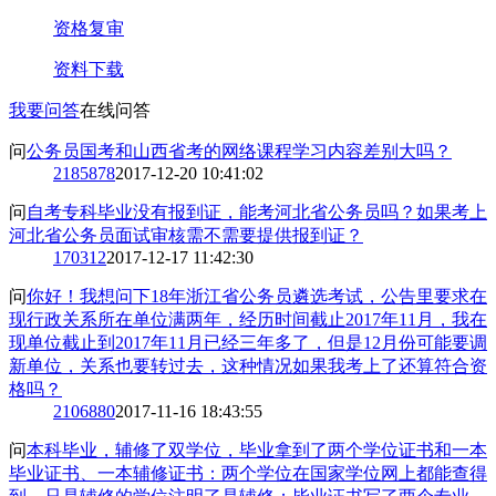
资格复审
资料下载
我要问答
在线问答
问
公务员国考和山西省考的网络课程学习内容差别大吗？
2
185878
2017-12-20 10:41:02
问
自考专科毕业没有报到证，能考河北省公务员吗？如果考上
河北省公务员面试审核需不需要提供报到证？
1
70312
2017-12-17 11:42:30
问
你好！我想问下18年浙江省公务员遴选考试，公告里要求在
现行政关系所在单位满两年，经历时间截止2017年11月，我在
现单位截止到2017年11月已经三年多了，但是12月份可能要调
新单位，关系也要转过去，这种情况如果我考上了还算符合资
格吗？
2
106880
2017-11-16 18:43:55
问
本科毕业，辅修了双学位，毕业拿到了两个学位证书和一本
毕业证书、一本辅修证书：两个学位在国家学位网上都能查得