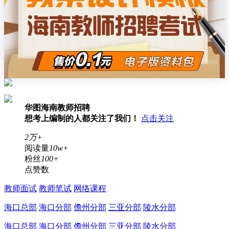
华图海南教师招聘
想考上编制的人都关注了我们！
点击关注
2万+
阅读量
10w+
粉丝
100+
点赞数
教师面试
教师笔试
网络课程
海口总部
海口分部
儋州分部
三亚分部
陵水分部
海口总部
海口分部
儋州分部
三亚分部
陵水分部