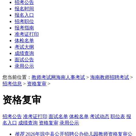
招考公告
报名时间
报名入口
招考职位
报考指南
准考证打印
体检名单
考试大纲
成绩查询
面试公告
录用公示
您当前位置：
教师考试网
海南人事考试
>
海南教师招聘考试
>
招考信息
>
资格复审
>
资格复审
招考公告
准考证打印
面试名单
体检名单
考试动态
职位表
报
名入口
成绩查询
资格复审
录用公示
推荐
2026年琼中县公开招聘公办幼儿园教师资格复审公