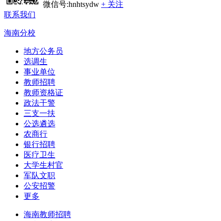
微信号:hnhtsydw
+ 关注
联系我们
海南分校
地方公务员
选调生
事业单位
教师招聘
教师资格证
政法干警
三支一扶
公选遴选
农商行
银行招聘
医疗卫生
大学生村官
军队文职
公安招警
更多
海南教师招聘