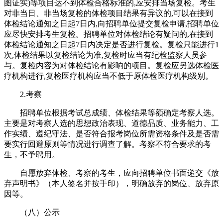
图证实)等项目达不到体检合格标准的,应安排当场复检。考生
对非当日、非当场复检的体检项目结果有异议的,可以在接到
体检结论通知之日起7日内,向招聘单位提交复检申请,招聘单位
应尽快安排考生复检。招聘单位对体检结论有疑问的,在接到
体检结论通知之日起7日内决定是否进行复检。复检只能进行1
次,体检结果以复检结论为准,复检时应当有纪检监察人员参
与。复检内容为对体检结论有影响的项目。复检应另选体检医
疗机构进行,复检医疗机构应当不低于原体检医疗机构级别。
2.考察
招聘单位根据考试总成绩、体检结果等额确定考察人选。
主要是对考察人选的思想政治表现、道德品质、业务能力、工
作实绩、遵纪守法、是否符合报考岗位所需资格条件及是否需
要实行回避原则等情况进行调查了解。考察不符合要求的考
生，不予聘用。
自愿放弃体检、考察的考生，应向招聘单位书面递交《放
弃声明书》（本人签名并按手印），明确放弃的岗位、放弃原
因等。
（八）公示