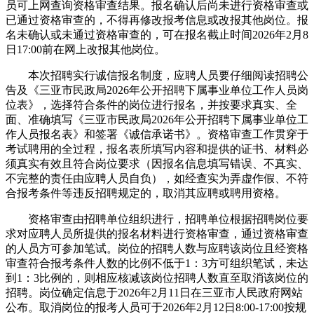
员可上网查询资格审查结果。报名确认后尚未进行资格审查或
已通过资格审查的，不得再修改报考信息或改报其他岗位。报
名未确认或未通过资格审查的，可在报名截止时间2026年2月8
日17:00前在网上改报其他岗位。
本次招聘实行诚信报名制度，应聘人员要仔细阅读招聘公
告及《三亚市民政局2026年公开招聘下属事业单位工作人员岗
位表》，选择符合条件的岗位进行报名，并按要求真实、全
面、准确填写《三亚市民政局2026年公开招聘下属事业单位工
作人员报名表》和签署《诚信承诺书》。资格审查工作贯穿于
考试聘用的全过程，报名表所填写内容和提供的证书、材料必
须真实有效且符合岗位要求（因报名信息填写错误、不真实、
不完整的责任由应聘人员自负），如经查实为弄虚作假、不符
合报考条件等违反招聘规定的，取消其应聘或聘用资格。
资格审查由招聘单位组织进行，招聘单位根据招聘岗位要
求对应聘人员所提供的报名材料进行资格审查，通过资格审查
的人员方可参加笔试。岗位的招聘人数与应聘该岗位且经资格
审查符合报考条件人数的比例不低于1：3方可组织笔试，未达
到1：3比例的，则相应核减该岗位招聘人数直至取消该岗位的
招聘。岗位确定信息于2026年2月11日在三亚市人民政府网站
公布。取消岗位的报考人员可于2026年2月12日8:00-17:00按规