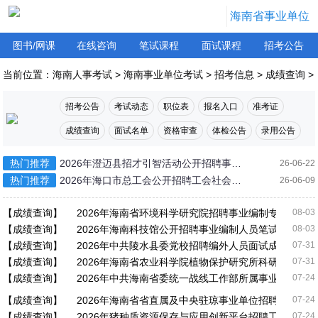
海南省事业单位
图书/网课
在线咨询
笔试课程
面试课程
招考公告
当前位置：
海南人事考试
>
海南事业单位考试
>
招考信息
>
成绩查询
>
招考公告
考试动态
职位表
报名入口
准考证
成绩查询
面试名单
资格审查
体检公告
录用公告
热门推荐
2026年澄迈县招才引智活动公开招聘事业
26-06-22
单位笔试成绩和
热门推荐
2026年海口市总工会公开招聘工会社会工
26-06-09
作者笔试成绩公
【成绩查询】
2026年海南省环境科学研究院招聘事业编制专业技术
08-03
【成绩查询】
2026年海南科技馆公开招聘事业编制人员笔试成绩公告
08-03
【成绩查询】
2026年中共陵水县委党校招聘编外人员面试成绩公告
07-31
【成绩查询】
2026年海南省农业科学院植物保护研究所科研助理招
07-31
【成绩查询】
2026年中共海南省委统一战线工作部所属事业单位招
07-24
【成绩查询】
2026年海南省省直属及中央驻琼事业单位招聘工作人
07-24
【成绩查询】
2026年猪种质资源保存与应用创新平台招聘工作人员
07-24