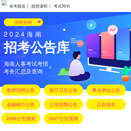
省考频道
|
面授课程
|
考试用书
历年招考
2024海南
招考公告库
海南人事考试考情
考务汇总及查询
教师招聘公告
医疗卫生公告
事业单位公告
金融银行公告
公安招警公告
正在报名
2026公告预测
2027公告预测