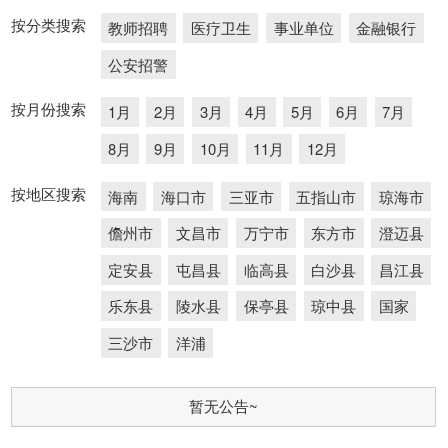
按分类搜索
教师招聘
医疗卫生
事业单位
金融银行
公安招警
按月份搜索
1月
2月
3月
4月
5月
6月
7月
8月
9月
10月
11月
12月
按地区搜索
海南
海口市
三亚市
五指山市
琼海市
儋州市
文昌市
万宁市
东方市
澄迈县
定安县
屯昌县
临高县
白沙县
昌江县
乐东县
陵水县
保亭县
琼中县
国家
三沙市
洋浦
暂无公告~