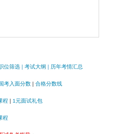
职位筛选
|
考试大纲
|
历年考情汇总
国考入面分数
|
合格分数线
课程
|
1元面试礼包
课程