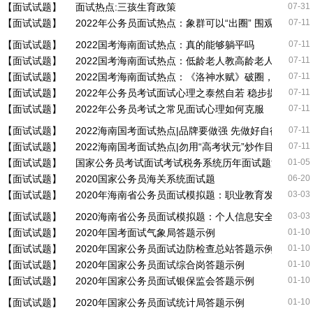
【面试试题】
面试热点:三孩生育政策
07-31
【面试试题】
2022年公务员面试热点：象群可以“出圈” 围观不能出格
07-11
【面试试题】
2022国考海南面试热点：真的能够躺平吗
07-11
【面试试题】
2022国考海南面试热点：低龄老人教高龄老人智能技术
07-11
【面试试题】
2022国考海南面试热点：《洛神水赋》破圈，既是传
07-11
【面试试题】
2022年公务员考试面试心理之泰然自若 稳步提升
07-11
【面试试题】
2022年公务员考试之常见面试心理如何克服
07-11
【面试试题】
2022海南国考面试热点|品牌要做强 先做好自律
07-11
【面试试题】
2022海南国考面试热点|勿用“高考状元”炒作目光
07-11
【面试试题】
国家公务员考试面试考试税务系统历年面试题汇总
01-05
【面试试题】
2020国家公务员海关系统面试题
06-20
【面试试题】
2020年海南省公务员面试模拟题：职业教育发展迎来
03-03
【面试试题】
2020海南省公务员面试模拟题：个人信息安全需要制
03-03
【面试试题】
2020年国考面试气象局答题示例
01-10
【面试试题】
2020年国家公务员面试边防检查总站答题示例
01-10
【面试试题】
2020年国家公务员面试综合岗答题示例
01-10
【面试试题】
2020年国家公务员面试银保监会答题示例
01-10
【面试试题】
2020年国家公务员面试统计局答题示例
01-10