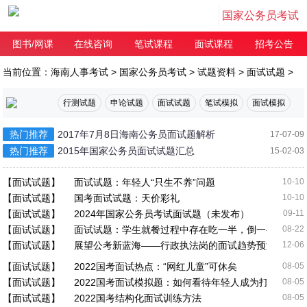
国家公务员考试
图书/网课
在线咨询
笔试课程
面试课程
招考公告
当前位置：
海南人事考试
>
国家公务员考试
>
试题资料
>
面试试题
>
行测试题
申论试题
面试试题
笔试模拟
面试模拟
热门推荐
2017年7月8日海南公务员面试题解析
17-07-09
热门推荐
2015年国家公务员面试试题汇总
15-02-03
【面试试题】
面试试题：年轻人“只生不养”问题
10-10
【面试试题】
国考面试试题：天价彩礼
10-10
【面试试题】
2024年国家公务员考试面试题（未发布）
09-11
【面试试题】
面试试题：学生就餐过程中存在吃一半，倒一半的现象
08-22
【面试试题】
展望公考新蓝海——行政执法岗的面试趋势预测
12-06
【面试试题】
2022国考面试热点：“网红儿童”可休矣
08-05
【面试试题】
2022国考面试模拟题：如何看待年轻人成为打折商品
08-05
【面试试题】
2022国考结构化面试训练方法
08-05