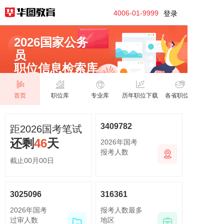
4006-01-9999
登录
2026国家公务
员
职位信息检索库
首页
职位库
专业库
历年职位下载
各省职位库
3409782
距2026国考笔试
还剩
46
天
2026年国考
报考人数
截止
00
月
00
日
3025096
316361
2026年国考
报考人数最多
过审人数
地区