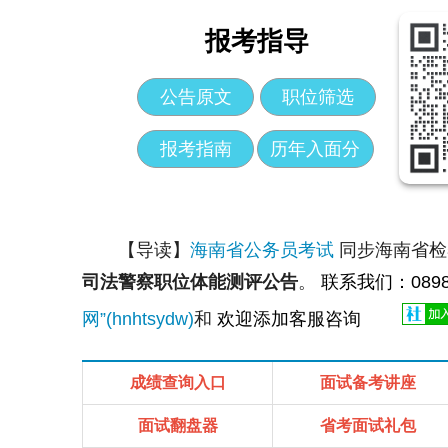
报考指导
公告原文
职位筛选
报考指南
历年入面分
【导读】
海南省公务员考试
同步海南省检
司法警察职位体能测评公告
。
联系我们：0898-
网”(hnhtsydw)
和
欢迎添加客服咨询
成绩查询入口
面试备考讲座
面试翻盘器
省考面试礼包