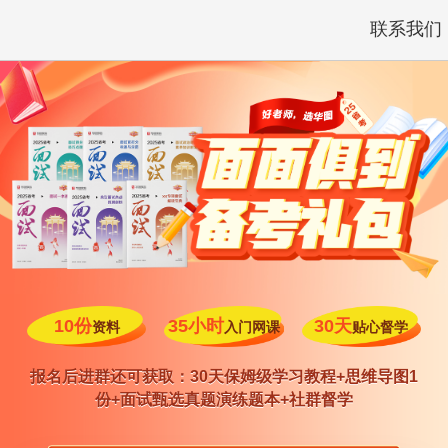
联系我们
10份
35小时
30天
资料
入门网课
贴心督学
报名后进群还可获取：30天保姆级学习教程+思维导图1
份+面试甄选真题演练题本+社群督学