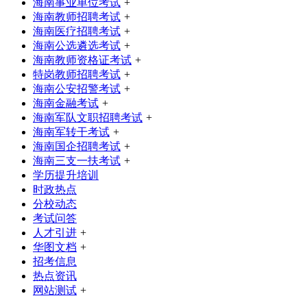
海南事业单位考试
+
海南教师招聘考试
+
海南医疗招聘考试
+
海南公选遴选考试
+
海南教师资格证考试
+
特岗教师招聘考试
+
海南公安招警考试
+
海南金融考试
+
海南军队文职招聘考试
+
海南军转干考试
+
海南国企招聘考试
+
海南三支一扶考试
+
学历提升培训
时政热点
分校动态
考试问答
人才引进
+
华图文档
+
招考信息
热点资讯
网站测试
+