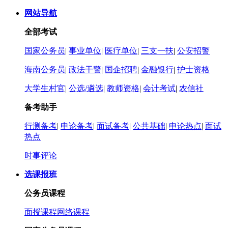
网站导航
全部考试
国家公务员
|
事业单位
|
医疗单位
|
三支一扶
|
公安招警
海南公务员
|
政法干警
|
国企招聘
|
金融银行
|
护士资格
大学生村官
|
公选/遴选
|
教师资格
|
会计考试
|
农信社
备考助手
行测备考
|
申论备考
|
面试备考
|
公共基础
|
申论热点
|
面试
热点
时事评论
选课报班
公务员课程
面授课程
网络课程