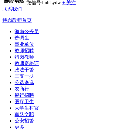
微信号:hnhtsydw
+ 关注
联系我们
特岗教师首页
海南公务员
选调生
事业单位
教师招聘
特岗教师
教师资格证
政法干警
三支一扶
公选遴选
农商行
银行招聘
医疗卫生
大学生村官
军队文职
公安招警
更多