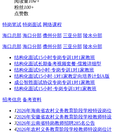
阅读量
10w+
粉丝
100+
点赞数
特岗笔试
特岗面试
网络课程
海口总部
海口分部
儋州分部
三亚分部
陵水分部
海口总部
海口分部
儋州分部
三亚分部
陵水分部
结构化面试15小时专岗专训1对1家教班
结构化面试长期备考视频套餐·儒雅详细型
结构化面试9小时·专岗专训1对1家教班
结构化面试15小时·1对1家教定向培养计划A版
成公智胜面试协议专岗专训1对1家教班
结构化面试15小时·专岗专训1对1家教班
招考信息
备考资料
1
2026年海南省农村义务教育阶段学校特设岗位
2
2026年安徽省农村义务教育阶段学校教师特设
3
2026年云南省特岗教师招聘285名公告
4
2026年农村义务教育阶段学校教师特设岗位计