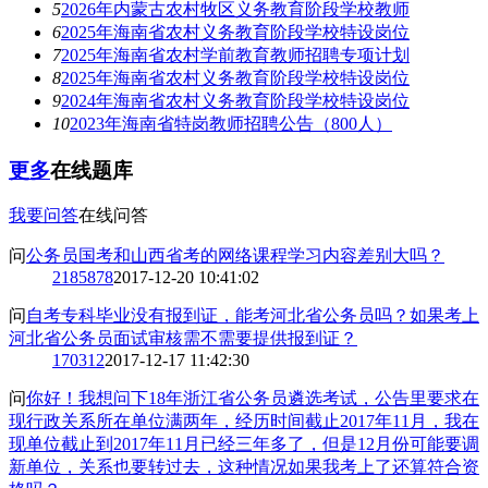
5
2026年内蒙古农村牧区义务教育阶段学校教师
6
2025年海南省农村义务教育阶段学校特设岗位
7
2025年海南省农村学前教育教师招聘专项计划
8
2025年海南省农村义务教育阶段学校特设岗位
9
2024年海南省农村义务教育阶段学校特设岗位
10
2023年海南省特岗教师招聘公告（800人）
更多
在线题库
我要问答
在线问答
问
公务员国考和山西省考的网络课程学习内容差别大吗？
2
185878
2017-12-20 10:41:02
问
自考专科毕业没有报到证，能考河北省公务员吗？如果考上
河北省公务员面试审核需不需要提供报到证？
1
70312
2017-12-17 11:42:30
问
你好！我想问下18年浙江省公务员遴选考试，公告里要求在
现行政关系所在单位满两年，经历时间截止2017年11月，我在
现单位截止到2017年11月已经三年多了，但是12月份可能要调
新单位，关系也要转过去，这种情况如果我考上了还算符合资