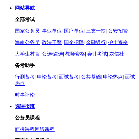
网站导航
全部考试
国家公务员
|
事业单位
|
医疗单位
|
三支一扶
|
公安招警
海南公务员
|
政法干警
|
国企招聘
|
金融银行
|
护士资格
大学生村官
|
公选/遴选
|
教师资格
|
会计考试
|
农信社
备考助手
行测备考
|
申论备考
|
面试备考
|
公共基础
|
申论热点
|
面试
热点
时事评论
选课报班
公务员课程
面授课程
网络课程