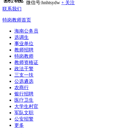
微信号:hnhtsydw
+ 关注
联系我们
特岗教师首页
海南公务员
选调生
事业单位
教师招聘
特岗教师
教师资格证
政法干警
三支一扶
公选遴选
农商行
银行招聘
医疗卫生
大学生村官
军队文职
公安招警
更多