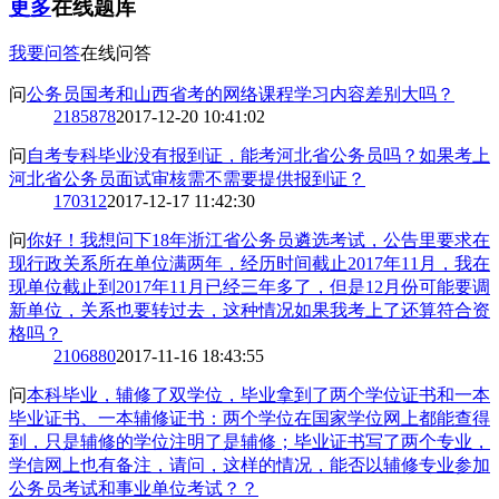
更多
在线题库
我要问答
在线问答
问
公务员国考和山西省考的网络课程学习内容差别大吗？
2
185878
2017-12-20 10:41:02
问
自考专科毕业没有报到证，能考河北省公务员吗？如果考上
河北省公务员面试审核需不需要提供报到证？
1
70312
2017-12-17 11:42:30
问
你好！我想问下18年浙江省公务员遴选考试，公告里要求在
现行政关系所在单位满两年，经历时间截止2017年11月，我在
现单位截止到2017年11月已经三年多了，但是12月份可能要调
新单位，关系也要转过去，这种情况如果我考上了还算符合资
格吗？
2
106880
2017-11-16 18:43:55
问
本科毕业，辅修了双学位，毕业拿到了两个学位证书和一本
毕业证书、一本辅修证书：两个学位在国家学位网上都能查得
到，只是辅修的学位注明了是辅修；毕业证书写了两个专业，
学信网上也有备注，请问，这样的情况，能否以辅修专业参加
公务员考试和事业单位考试？？