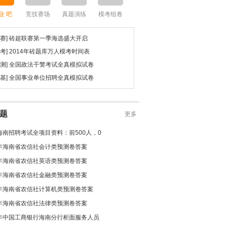
业 吧
竞技赛场
真题演练
模考组卷
砖超联赛
考点直击
智能推送
联赛] 砖超联赛第一季海选盛大开启
模考] 2014年砖题库万人模考时间表
行测] 全国政法干警考试全真模拟试卷
公基] 全国事业单位招聘全真模拟试卷
题
更多
1海南招聘考试全项目资料：前500人，0
6年海南省农信社会计类预测卷答案
6年海南省农信社英语类预测卷答案
6年海南省农信社金融类预测卷答案
6年海南省农信社计算机类预测卷答案
6年海南省农信社法律类预测卷答案
5年中国工商银行海南分行柜面服务人员