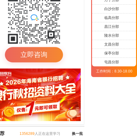
白沙分部
临高分部
昌江分部
陵水分部
文昌分部
立即咨询
保亭分部
屯昌分部
工作时间：8.30-18.00
荐
1356289
人正在这里学习
换一批