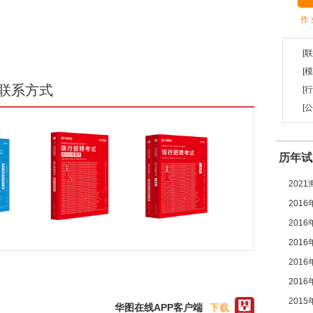
作 
[
[
联系方式
[
[
历年试
202
201
201
201
201
201
201
华图在线APP客户端
下载