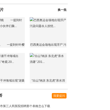
片
换一批
桃 一提到针叶樱
巴西奥运会场地出现浮尸 污
小伙伴们脑...
染问题令人担忧...
干冲海域出现“龙吸
“出山”纳凉 东北虎“亲水消
”奇观.20...
暑”.201...
答
我要提问
市第三人民医院招聘那个表格怎么下载