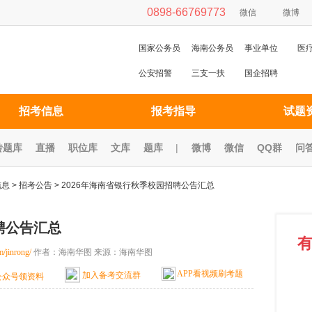
0898-66769773
微信
微博
国家公务员
海南公务员
事业单位
医
公安招警
三支一扶
国企招聘
招考信息
报考指导
试题
砖题库
直播
职位库
文库
题库
|
微博
微信
QQ群
问
信息
>
招考公告
> 2026年海南省银行秋季校园招聘公告汇总
聘公告汇总
m/jinrong/
作者：海南华图 来源：海南华图
APP看视频刷考题
加入备考交流群
公众号领资料
查看
网校课程》》点击查看
配套教材》》点击购买