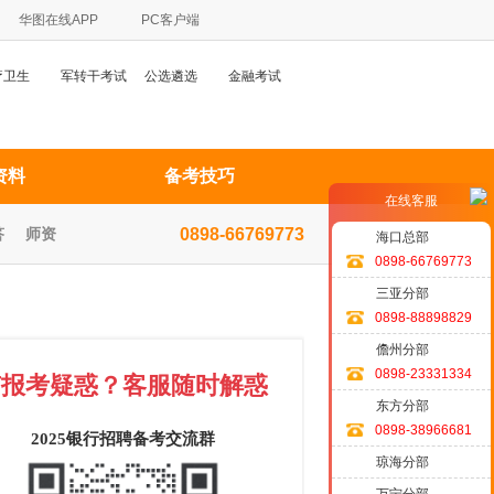
华图在线APP
PC客户端
疗卫生
军转干考试
公选遴选
金融考试
资料
备考技巧
在线客服
答
师资
0898-66769773
海口总部
0898-66769773
三亚分部
0898-88898829
儋州分部
0898-23331334
有报考疑惑？客服随时解惑
东方分部
0898-38966681
2025银行招聘备考交流群
琼海分部
万宁分部