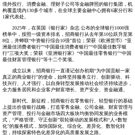
境外投行、消费金融、理财子公司等金融牌照的银行集团，机
构覆盖境内130多个城市，在全球主要金融中心拥有6家分行和
1家代表处。
2025年，在英国《银行家》杂志 公布的全球银行1000强
榜单中，按照一级资本排名，招商银行从去年第10位跃升至第
8位，并蝉联“中资银行综合10强”首位；荣获《欧洲货币》“亚
洲最佳消费者银行”“中国最佳消费者银行”“中国最佳数字银
行”三项大奖；荣获《亚洲银行家》“中国最佳零售银行”“中国
最佳财富管理银行”等十二个奖项。
成立以来，招商银行一直谨记创办初期“为中国贡献一家
真正的商业银行”的使命，始终坚持服务立行、创新驱动、科
技兴行、人才强行，以自身转型发展推动社会经济持续进步，
全力服务居民和企业客户财富增长、资产安全、资金融通。
新时代、新征程，招商银行在零售银行、轻型银行的基础
上提出价值银行战略，打造零售金融、公司金融、财富管理与
资产管理、投行与金融市场四大板块均衡协同发展的业务模
式，“严格管理、守正创新”双轮驱动的发展模式和“人+数智
化”的服务模式，加快国际化、综合化、差异化、数智化转
型，持续探索特色化差异化的高质量发展之路。