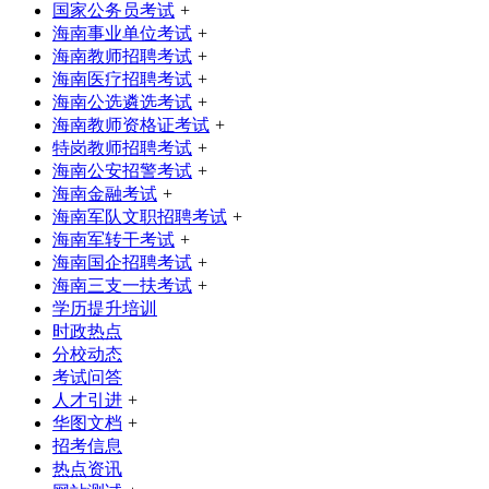
国家公务员考试
+
海南事业单位考试
+
海南教师招聘考试
+
海南医疗招聘考试
+
海南公选遴选考试
+
海南教师资格证考试
+
特岗教师招聘考试
+
海南公安招警考试
+
海南金融考试
+
海南军队文职招聘考试
+
海南军转干考试
+
海南国企招聘考试
+
海南三支一扶考试
+
学历提升培训
时政热点
分校动态
考试问答
人才引进
+
华图文档
+
招考信息
热点资讯