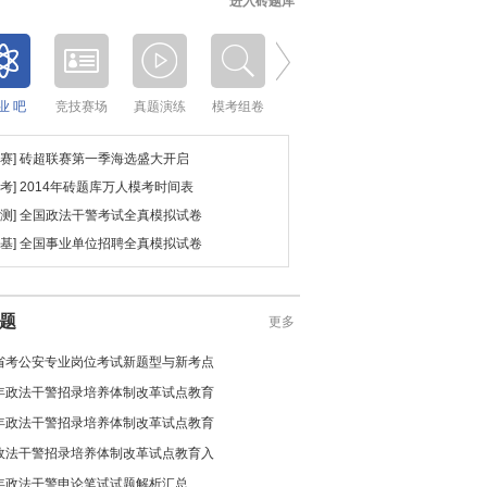
进入砖题库
业 吧
竞技赛场
真题演练
模考组卷
砖超联赛
考点直击
智能推送
联赛] 砖超联赛第一季海选盛大开启
模考] 2014年砖题库万人模考时间表
行测] 全国政法干警考试全真模拟试卷
公基] 全国事业单位招聘全真模拟试卷
题
更多
5省考公安专业岗位考试新题型与新考点
6年政法干警招录培养体制改革试点教育
6年政法干警招录培养体制改革试点教育
6政法干警招录培养体制改革试点教育入
6年政法干警申论笔试试题解析汇总