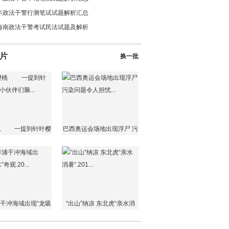
6年政法干警行测笔试试题解析汇总
5海南政法干警考试民法试题及解析
片
换一批
桃 一提到针叶樱
巴西奥运会场地出现浮尸 污
小伙伴们脑...
染问题令人担忧...
干冲海域出现“龙吸
“出山”纳凉 东北虎“亲水消
”奇观.20...
暑”.201...