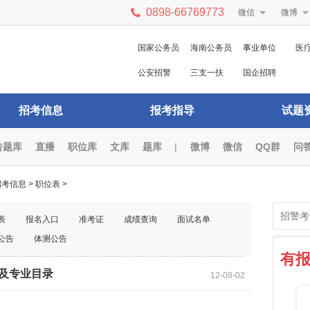
0898-66769773
微信
微博
国家公务员
海南公务员
事业单位
医
公安招警
三支一扶
国企招聘
招考信息
报考指导
试题
砖题库
直播
职位库
文库
题库
|
微博
微信
QQ群
问
招考信息
>
职位表
>
表
报名入口
准考证
成绩查询
面试名单
公告
体测公告
有
表及专业目录
12-08-02