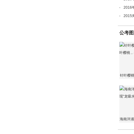
201
201
公考图
针叶樱
桃，
海南洋浦
水