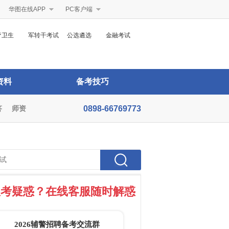
华图在线APP
PC客户端
疗卫生
军转干考试
公选遴选
金融考试
资料
备考技巧
答
师资
0898-66769773
报考疑惑？在线客服随时解惑
2026辅警招聘备考交流群