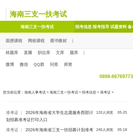
海南三支一扶考试
海南三支一扶考试
招考信息
报考指导
试题资料
备
面授课程
网校课程
图书教材
|
砖题库
直播
职位库
文库
题库
|
微博
微信
QQ群
问答
师资
0898-66769773
您当前位置：
海南人事考试
>
海南三支一扶考试
>
招考信息
>
准考证
>
准考证
|
2026年海南省大学生志愿服务西部计
120人浏览
05-25
划招募准考证打印入口
准考证
|
2026年海南省三支一扶招募计划准考
240人浏览
05-18