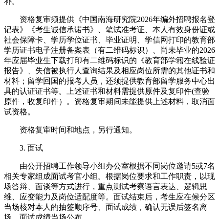
补。
资格复审须提供《中国南海研究院2026年编外招聘报名登
记表》《考生诚信承诺书》、笔试准考证、本人有效身份证或
社会保障卡、学历学位证书、毕业证明、学信网打印的教育部
学历证书电子注册备案表（有二维码标识）、尚未毕业的2026
年应届毕业生下载打印有二维码标识的《教育部学籍在线验证
报告》、失信被执行人查询结果及相应岗位所需的其他证书和
材料；留学回国的报考人员，还须提供教育部留学服务中心出
具的认证证书等。上述证书和材料需提供原件及复印件(查验
原件，收复印件）。资格复审期间未能提供上述材料，取消面
试资格。
资格复审时间和地点，另行通知。
3. 面试
由公开招聘工作领导小组办公室根据不同岗位邀请5或7名
相关专家组成面试考官小组。根据岗位要求和工作职责，以现
场答辩、面谈等方式进行，重点测试考察语言表达、逻辑思
维、应变能力及岗位适配度等。面试结束后，考生应在候分区
当场核对本人的抽签顺序号、面试成绩，确认无误后签名离
场。面试成绩当场公布。