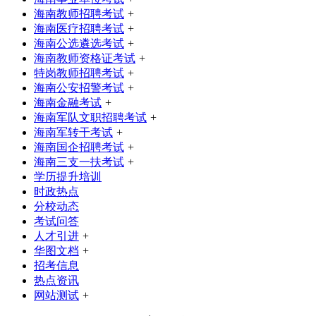
海南教师招聘考试
+
海南医疗招聘考试
+
海南公选遴选考试
+
海南教师资格证考试
+
特岗教师招聘考试
+
海南公安招警考试
+
海南金融考试
+
海南军队文职招聘考试
+
海南军转干考试
+
海南国企招聘考试
+
海南三支一扶考试
+
学历提升培训
时政热点
分校动态
考试问答
人才引进
+
华图文档
+
招考信息
热点资讯
网站测试
+