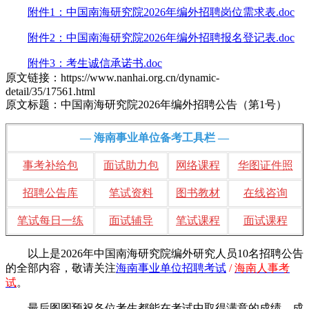
附件1：中国南海研究院2026年编外招聘岗位需求表.doc
附件2：中国南海研究院2026年编外招聘报名登记表.doc
附件3：考生诚信承诺书.doc
原文链接：https://www.nanhai.org.cn/dynamic-
detail/35/17561.html
原文标题：中国南海研究院2026年编外招聘公告（第1号）
— 海南事业单位备考工具栏 —
事考补给包
面试助力包
网络课程
华图证件照
招聘公告库
笔试资料
图书教材
在线咨询
笔试每日一练
面试辅导
笔试课程
面试课程
以上是2026年中国南海研究院编外研究人员10名招聘公告
的全部内容，敬请
关注
海南事业单位招聘考试
/
海南人事考
试
。
最后图图预祝各位考生都能在考试中取得满意的成绩，成