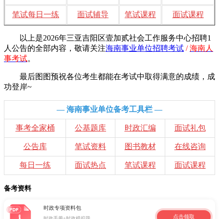
笔试每日一练
面试辅导
笔试课程
面试课程
以上是2026年三亚吉阳区壹加贰社会工作服务中心招聘1
人公告的全部内容，敬请
关注
海南事业单位招聘考试
/
海南人
事考试
。
最后图图预祝各位考生都能在考试中取得满意的成绩，成
功登岸~
— 海南事业单位备考工具栏 —
事考全家桶
公基题库
时政汇编
面试礼包
公告库
笔试资料
图书教材
在线咨询
每日一练
面试热点
笔试课程
面试课程
备考资料
时政专项资料包
点击领取
时政手册+时政模拟题