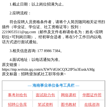
1.截止日期：以上岗位招满为止。
2.应聘流程：
符合应聘人员资格条件者，请将个人简历随同相关证书扫
描件（毕业证、学位证、社工资格证等）投到：
2219053511@qq.com（邮件及文件名称请命名为：姓名+应聘
职位+可到岗日期）。经初审合适者，将在5个工作日内以电
话方式进行面试通知。
3.相关信息咨询: 177 8986 7384。
4.面试地址：以电话通知为准。
原文链接：
https://mp.weixin.qq.com/s/XWVdGbCQX2fP5u3EuskAMg
原文标题：招聘|壹加贰社工职等你来~
— 海南事业单位备考工具栏 —
事考补给包
面试助力包
网络课程
华图证件照
招聘公告库
笔试资料
图书教材
在线咨询