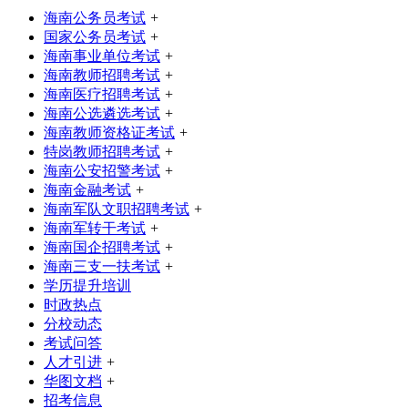
海南公务员考试
+
国家公务员考试
+
海南事业单位考试
+
海南教师招聘考试
+
海南医疗招聘考试
+
海南公选遴选考试
+
海南教师资格证考试
+
特岗教师招聘考试
+
海南公安招警考试
+
海南金融考试
+
海南军队文职招聘考试
+
海南军转干考试
+
海南国企招聘考试
+
海南三支一扶考试
+
学历提升培训
时政热点
分校动态
考试问答
人才引进
+
华图文档
+
招考信息