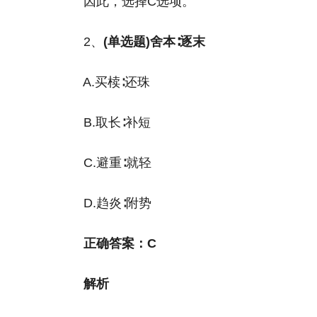
因此，选择C选项。
2、
(单选题)舍本∶逐末
A.买椟∶还珠
B.取长∶补短
C.避重∶就轻
D.趋炎∶附势
正确答案：C
解析