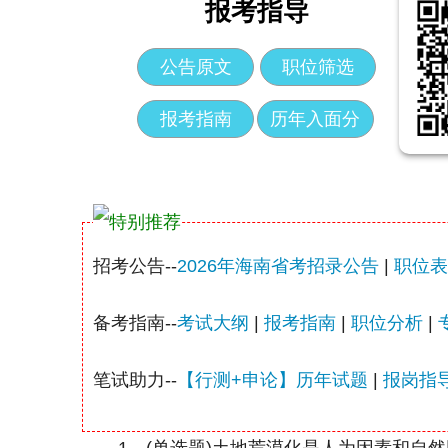
报考指导
公告原文
职位筛选
报考指南
历年入面分
招考公告--
2026年海南省考招录公告
|
职位表
备考指南--
考试大纲
|
报考指南
|
职位分析
|
笔试助力--
【行测+申论】历年试题
|
报岗指