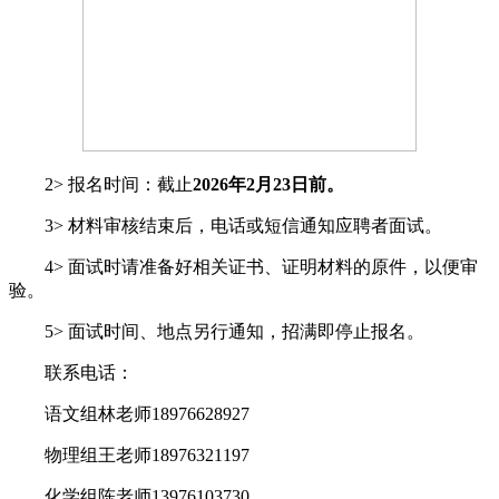
2> 报名时间：截止
202
6
年
2
月
23
日前
。
3> 材料审核结束后，电话或短信通知应聘者面试。
4> 面试时请准备好相关证书、证明材料的原件，以便审
验。
5> 面试时间、地点另行通知，招满即停止报名。
联系电话：
语文组林老师18976628927
物理组王老师18976321197
化学组陈老师13976103730