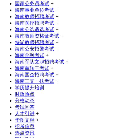
国家公务员考试
+
海南事业单位考试
+
海南教师招聘考试
+
海南医疗招聘考试
+
海南公选遴选考试
+
海南教师资格证考试
+
特岗教师招聘考试
+
海南公安招警考试
+
海南金融考试
+
海南军队文职招聘考试
+
海南军转干考试
+
海南国企招聘考试
+
海南三支一扶考试
+
学历提升培训
时政热点
分校动态
考试问答
人才引进
+
华图文档
+
招考信息
热点资讯