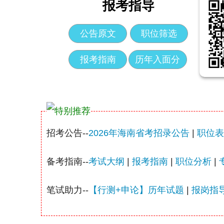
报考指导
公告原文
职位筛选
报考指南
历年入面分
招考公告--
2026年海南省考招录公告
|
职位表
备考指南--
考试大纲
|
报考指南
|
职位分析
|
笔试助力--
【行测+申论】历年试题
|
报岗指