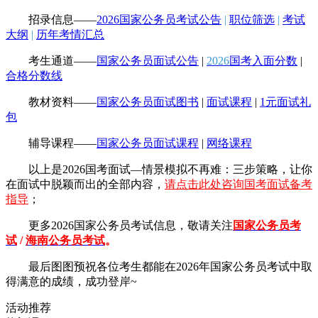
招录信息——
2026国家公务员考试公告
|
职位筛选
|
考试
大纲
|
历年考情汇总
考生通道——
国家公务员面试公告
|
2026
国考入面分数
|
合格分数线
教材资料——
国家公务员面试图书
|
面试课程
|
1元面试礼
包
辅导课程——
国家公务员面试课程
|
网络课程
以上是2026国考面试—情景模拟不再难：三步策略，让你
在面试中脱颖而出的全部内容，
请点击此处咨询国考面试备考
指导
；
更多2026国家公务员考试信息，敬请
关注
国家公务员考
试
/
海南公务员考试
。
最后图图预祝各位考生都能在2026年国家公务员考试中取
得满意的成绩，成功登岸~
活动推荐