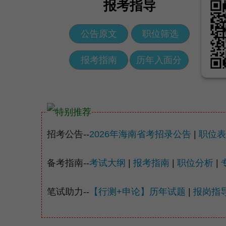
报考指导
公告原文
职位筛选
报考指南
历年入面分
招考公告--
2026年海南省考招录公告
|
职位表
备考指南--
考试大纲
|
报考指南
|
职位分析
|
笔试助力--
【行测+申论】历年试题
|
报岗指