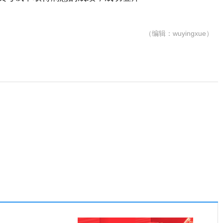
（编辑：wuyingxue）