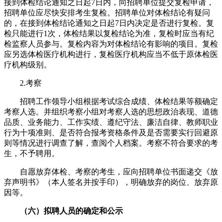
接到体检结论通知之日起7日内，向招聘单位提交复检申请，
招聘单位应尽快安排考生复检。招聘单位对体检结论有疑问
的，在接到体检结论通知之日起7日内决定是否进行复检。复
检只能进行1次，体检结果以复检结论为准，复检时应当有纪
检监察人员参与。复检内容为对体检结论有影响的项目。复检
应另选体检医疗机构进行，复检医疗机构应当不低于原体检医
疗机构级别。
2.考察
招聘工作领导小组根据考试综合成绩、体检结果等额确定
考察人选。并组织考察小组对考察人选的思想政治表现、道德
品质、业务能力、工作实绩、遵纪守法、廉洁自律、教师职业
行为十项准则、是否符合报考资格条件及是否需要实行回避原
则等情况进行调查了解，查阅个人档案。考察不符合要求的考
生，不予聘用。
自愿放弃体检、考察的考生，应向招聘单位书面递交《放
弃声明书》（本人签名并按手印），明确放弃的岗位、放弃原
因等。
（六）拟聘人员的确定和公示