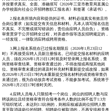
并按要求真实、全面、准确填写《2026年三亚市教育局直属公
办学校面向社会公开招聘教职工报名表》和签署《承诺书》。
2.报名表所填内容和提供的证书、材料必须真实有效且符
合岗位要求（如实提交有关信息和材料。凡本人填写报名信息
不真实、不完整或填写错误的，责任由应聘人员自负）。资格
审查贯穿于公开招聘全过程，对弄虚作假等违反招聘规定的，
一经发现，一律取消应聘或聘用资格。
3.网上报名系统在已过报名期限后（2026年1月23日12
时）不再接受应聘人员新注册报名。已经提交报名材料的应聘
人员，须在2026年1月23日12时前及时登录网上报名系统，查
询资格审查结果。资格审查通过的，不得改报或再报其他岗
位。资格审查未通过的请及时补充材料重新提交或改报，如果
在2026年1月23日17时内未重新提交报名材料的或资格审查仍
未通过的，视为自动放弃考试资格，不能参加考试。系统将于
2026年1月23日17时准时关闭。
4.应聘人员每人只限招考一个岗位，岗位的招聘人数与应
聘该岗位且经资格审查符合报考条件人数的比例不低于1:3方
可组织笔试，未达到1:3比例的，则相应核减该岗位招聘人数
直至取消该岗位的招聘。招聘岗位被取消的，不再安排相关考