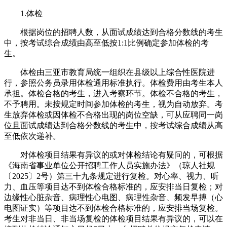
1.体检
根据岗位的招聘人数，从面试成绩达到合格分数线的考生
中，按考试综合成绩由高至低按1:1比例确定参加体检的考
生。
体检由三亚市教育局统一组织在县级以上综合性医院进
行，参照公务员录用体检通用标准执行。体检费用由考生本人
承担。体检合格的考生，进入考察环节。体检不合格的考生，
不予聘用。未按规定时间参加体检的考生，视为自动放弃。考
生放弃体检或因体检不合格出现的岗位空缺，可从应聘同一岗
位且面试成绩达到合格分数线的考生中，按考试综合成绩从高
至低依次递补。
对体检项目结果有异议的或对体检结论有疑问的，可根据
《海南省事业单位公开招聘工作人员实施办法》（琼人社规
〔2025〕2号）第三十九条规定进行复检。对心率、视力、听
力、血压等项目达不到体检合格标准的，应安排当日复检；对
边缘性心脏杂音、病理性心电图、病理性杂音、频发早搏（心
电图证实）等项目达不到体检合格标准的，应安排当场复检。
考生对非当日、非当场复检的体检项目结果有异议的，可以在