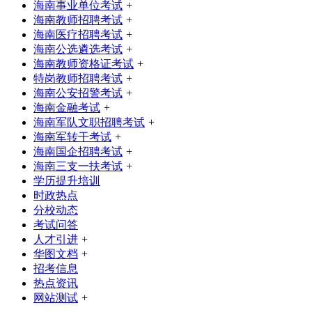
海南事业单位考试
+
海南教师招聘考试
+
海南医疗招聘考试
+
海南公选遴选考试
+
海南教师资格证考试
+
特岗教师招聘考试
+
海南公安招警考试
+
海南金融考试
+
海南军队文职招聘考试
+
海南军转干考试
+
海南国企招聘考试
+
海南三支一扶考试
+
学历提升培训
时政热点
分校动态
考试问答
人才引进
+
华图文档
+
招考信息
热点资讯
网站测试
+