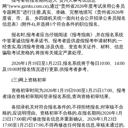
报考者在报名期间进入“贵州人事考试信息
网”(www.gzrsks.com.cn),通过“贵州省2026年度考试录用公务员
专题网页”进行注册,真实、准确、完整地填写《贵州省2026年
度省、市、县、乡四级机关统一面向社会公开招录公务员报名
信息表》(附件4),并选择1个符合条件的职位报名。
报名时,报考者应当仔细阅读《报考指南》,并在报名系统
中签署诚信报考承诺书。报考者提供虚假报考申请材料的,一
经查实,取消报考资格,涉及伪造、变造有关证件、材料、信息
骗取考试资格的,将按有关规定严肃处理。
2026年1月19日至1月22日,报名系统将于每日10:00、14:00
及19:00对报名情况进行更新,供报考者参考。
(三)网上资格初审
资格初审时间为2026年1月19日9:00至1月25日17:00。报考
者须在资格初审期间登录报名系统,查询资格初审结果。
各招录机关对符合报名条件的,不得拒绝报名;对审核不合
格的,应说明理由。资格初审不合格的,在报名期间(2026年1月
23日17:00前)可修改报名信息并重新确认。2026年1月23日
17:00至1月25日17:00,不得再修改任何报名信息,审核未通过的,