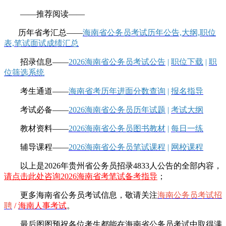
——推荐阅读——
历年省考汇总——
海南省公务员考试历年公告,大纲,职位
表,笔试面试成绩汇总
招录信息——
2026海南省公务员考试公告
|
职位下载
|
职
位筛选系统
考生通道——
海南省考历年进面分数查询
|
报名指导
考试必备——
2026海南省公务员历年试题
|
考试大纲
教材资料——
2026海南省公务员图书教材
|
每日一练
辅导课程——
2026海南省公务员笔试课程
|
网校课程
以上是2026年贵州省公务员招录4833人公告的全部内容，
请点击此处咨询2026海南省考笔试备考指导
；
更多海南省公务员考试信息，敬请
关注
海南公务员考试招
聘
/
海南人事考试
。
最后图图预祝各位考生都能在海南省公务员考试中取得满