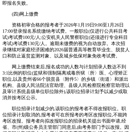
即报名失败。
(四)网上缴费
资格初审合格的报考者于2026年1月19日9:00至1月26日
17:00登录报名系统缴纳考试费。一般职位(仅进行公共科目考
试)考试费100元/人;公安机关人民警察职位(还须进行专业科目
考试)考试费130元/人。逾期未缴费的视为自动放弃。本次招
录继续对家庭经济困难的2026届普通高等教育毕业生、脱贫人
口和防止返贫监测对象、以及城乡低保对象免收考试费。
网上缴费结束后,报名成功的人数与计划招录人数达不到
3:1比例的职位(监狱和强制隔离戒毒所狱〈所〉医、心理矫正
职位,以及贵州省66个脱贫县〈附件5〉的乡镇〈街道〉和派出
机构、县级人民法院法官助理、县级人民检察院检察官助理以
及审计系统县级单位职位除外),该职位招录计划予以减少或取
消并按考区公示。
职位招录计划减少的,该职位的报考者不得改报职位。职
位招录计划取消的,报考者可在所报考的考区改报职位,不能跨
考区改报。报考者向拟改报职位的招录机关提出书面申请,经
省、市(州)级公务员主管部门同意后,由考务部门予以改报。因