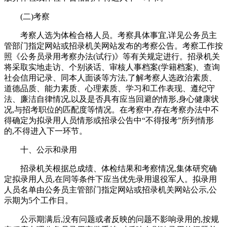
(二)考察
考察人选为体检合格人员。考察具体事宜,详见公务员主
管部门指定网站或招录机关网站发布的考察公告。考察工作按
照《公务员录用考察办法(试行)》等有关规定进行。招录机关
将采取实地走访、个别谈话、审核人事档案(学籍档案)、查询
社会信用记录、同本人面谈等方法,了解考察人选政治素质、
道德品质、能力素质、心理素质、学习和工作表现、遵纪守
法、廉洁自律情况,以及是否具有应当回避的情形,身心健康状
况,与招考职位的匹配度等情况。在考察中,存在考察办法中不
得确定为拟录用人员情形或招录公告中“不得报考”所列情形
的,不得进入下一环节。
十、公示和录用
招录机关根据总成绩、体检结果和考察情况,集体研究确
定拟录用人员,在同等条件下应当优先录用退役军人。拟录用
人员名单由公务员主管部门指定网站或招录机关网站公示,公
示期为5个工作日。
公示期满后,没有问题或者反映的问题不影响录用的,按规