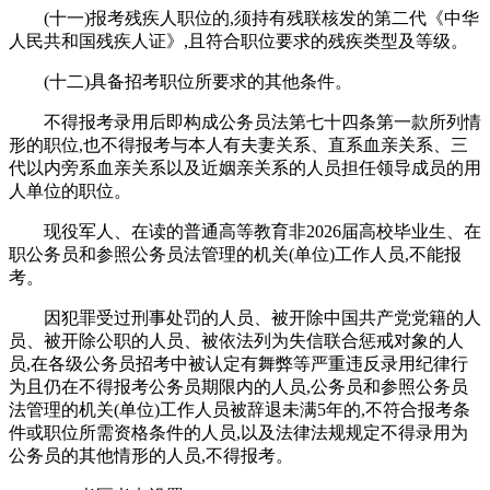
(十一)报考残疾人职位的,须持有残联核发的第二代《中华
人民共和国残疾人证》,且符合职位要求的残疾类型及等级。
(十二)具备招考职位所要求的其他条件。
不得报考录用后即构成公务员法第七十四条第一款所列情
形的职位,也不得报考与本人有夫妻关系、直系血亲关系、三
代以内旁系血亲关系以及近姻亲关系的人员担任领导成员的用
人单位的职位。
现役军人、在读的普通高等教育非2026届高校毕业生、在
职公务员和参照公务员法管理的机关(单位)工作人员,不能报
考。
因犯罪受过刑事处罚的人员、被开除中国共产党党籍的人
员、被开除公职的人员、被依法列为失信联合惩戒对象的人
员,在各级公务员招考中被认定有舞弊等严重违反录用纪律行
为且仍在不得报考公务员期限内的人员,公务员和参照公务员
法管理的机关(单位)工作人员被辞退未满5年的,不符合报考条
件或职位所需资格条件的人员,以及法律法规规定不得录用为
公务员的其他情形的人员,不得报考。