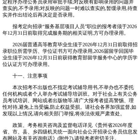
定程序办理公务员录用审批手续;对反映有影响录用的问题并
查实的,不予录用;对反映的问题一时难以查实的,暂缓录用,待查
实并作出结论后再决定是否录用。
报考定向招录“服务基层项目人员”职位的报考者须于2026
年12月31日前取得完成服务期的相关证明,方可办理录用。
2026届普通高等教育毕业生须于2026年12月31日前取得招
录职位所需学历、学位证书方可办理录用,2026届留学回国毕
业生须于2026年12月31日前获得教育部留学服务中心的学历学
位认证方可办理录用。
十一、注意事项
本次招考不出版也不指定考试辅导用书,不举办也不委托
任何机构或者个人举办考试辅导培训班。对于社会上有关公务
员考试培训、网站或者出版物等,请广大报考者提高警惕、理
性对待,避免上当受骗,防止权益受损。请社会各界加强监督,如
发现以上情况,请向相关部门举报,将依法依规严肃查处。
政策、考务相关咨询及监督电话详见《贵州省2026年度
省、市、县、乡四级机关统一面向社会公开招录公务员信息发
布网站及有关咨询电话》(附件7),请报考者密切关注。