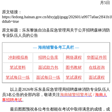
月5日
原文链接：
https://ledong.hainan.gov.cn/ldxyjglj/gsgg/202601/a9977a0ae2ff41
ddtab=true
原文标题：乐东黎族自治县应急管理局关于公开招聘森林消防
专业队伍人员的公告
— 海南辅警备考工具栏 —
冲刺模拟卷
招聘公告库
网络课程
华图证件照
笔试资料
面试助力包
图书教材
在线咨询
笔试每日一练
面试每日一练
笔试课程
面试课程
以上是2026年乐东县应急管理局招聘森林消防专业队伍人
员3名公告的全部内容，敬请
关注
海南辅警招警考试
/
海南人
事招聘考试
。
最后图图预祝各位考生都能在考试中取得满意的成绩，成