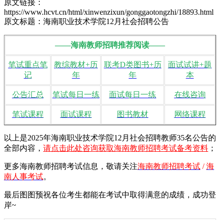
原文链接：
https://www.hcvt.cn/html/xinwenzixun/gonggaotongzhi/18893.html
原文标题：海南职业技术学院12月社会招聘公告
——海南教师招聘推荐阅读——
笔试重点笔
教综教材+历
联考D类图书+历
面试试讲+题
记
年
年
本
公告汇总
笔试每日一练
面试每日一练
在线咨询
笔试课程
面试课程
图书教材
网络课程
以上是2025年海南职业技术学院12月社会招聘教师35名公告的
全部内容，
请点击此处咨询获取海南教师招聘考试备考资料
；
更多海南教师招聘考试信息，敬请
关注
海南教师招聘考试
/
海
南人事考试
。
最后图图预祝各位考生都能在考试中取得满意的成绩，成功登
岸~