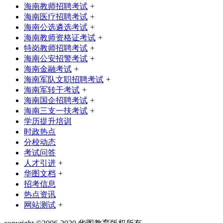
海南教师招聘考试
+
海南医疗招聘考试
+
海南公选遴选考试
+
海南教师资格证考试
+
特岗教师招聘考试
+
海南公安招警考试
+
海南金融考试
+
海南军队文职招聘考试
+
海南军转干考试
+
海南国企招聘考试
+
海南三支一扶考试
+
学历提升培训
时政热点
分校动态
考试问答
人才引进
+
华图文档
+
招考信息
热点资讯
网站测试
+