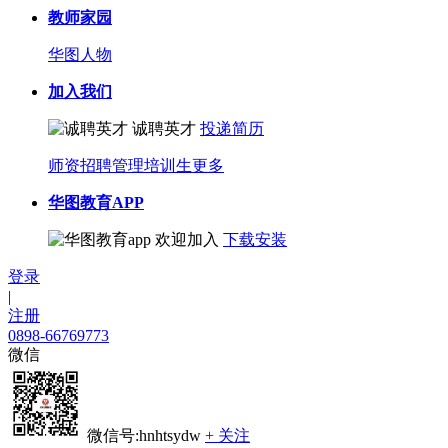
教师家园
华图人物
加入我们
诚聘英才
投递简历
师资招聘
管理培训生
更多
华图教育APP
欢迎加入
下载安装
登录
|
注册
0898-66769773
微信
微信号:hnhtsydw
+ 关注