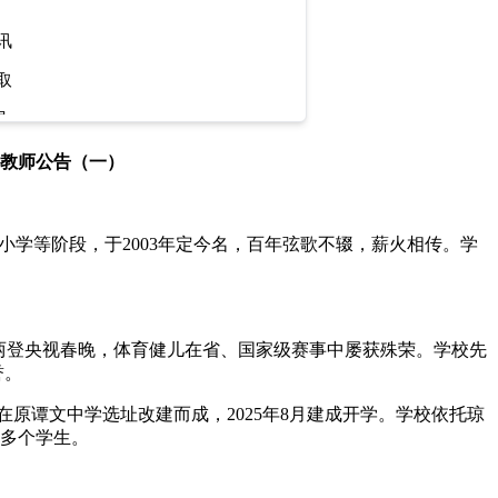
讯
取
导
聘教师公告（一）
小学等阶段，于2003年定今名，百年弦歌不辍，薪火相传。学
。
两登央视春晚，体育健儿在省、国家级赛事中屡获殊荣。学校先
誉。
原谭文中学选址改建而成，2025年8月建成开学。学校依托琼
0多个学生。