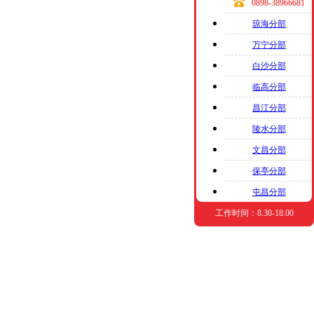
0898-38966681
琼海分部
万宁分部
白沙分部
临高分部
昌江分部
陵水分部
文昌分部
保亭分部
屯昌分部
工作时间：8.30-18.00