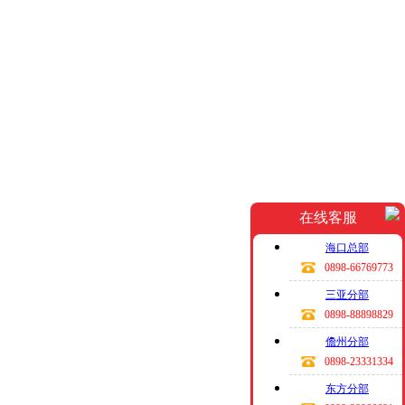
在线客服
海口总部
0898-66769773
三亚分部
0898-88898829
儋州分部
0898-23331334
东方分部