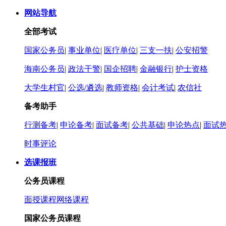
网站导航
全部考试
国家公务员
|
事业单位
|
医疗单位
|
三支一扶
|
公安招警
海南公务员
|
政法干警
|
国企招聘
|
金融银行
|
护士资格
大学生村官
|
公选/遴选
|
教师资格
|
会计考试
|
农信社
备考助手
行测备考
|
申论备考
|
面试备考
|
公共基础
|
申论热点
|
面试
时事评论
选课报班
公务员课程
面授课程
网络课程
国家公务员课程