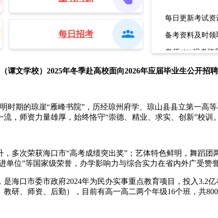
每日更新考试资
每日招考
备考资料及时领
老师1V1报考指
面授课程咨询
（谭文学校）2025年冬季赴高校面向2026年应届毕业生公开招
明时期的琼崖“雁峰书院”，历经琼州府学、琼山县县立第一高等
流，师资力量雄厚，始终恪守“崇德、精业、求实、创新”校训
多次荣获海口市“高考成绩突出奖”；艺体特色鲜明，舞蹈团
先进单位”等国家级荣誉，办学影响力与综合实力在省内外广受赞
口市委市政府2024年为民办实事重点教育项目，投入3.2亿在
教研、师资、后勤），目前有高一高二两个年级16个班，共80