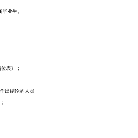
届毕业生。
岗位表》；
作出结论的人员；
；