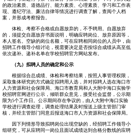
的政治素质、道德品行、能力素质、心理素质、学习和工作表
现、遵纪守法、廉洁自律等情况进行调查了解，查阅个人档
案，并形成考察报告。
体检、考察不合格或自愿放弃的，不予聘用。自愿放弃
的，须提交自愿放弃书面说明，明确应聘岗位、放弃原因等，
本人签名。空缺的岗位名额，可在应聘相同岗位的人员中，由
招聘工作领导小组讨论，视需要决定是否按综合成绩从高至低
依次递补。递补名单在学校招聘官方网站发布。
（九）拟聘人员的确定和公示
根据综合总成绩、体检和考察结果，按照人事管理权限，
采取集体研究的方式确定拟聘用人选，并对拟聘人选在海口市
人力资源和社会保障局、海口市教育局和人大附中海口实验学
校招聘官网进行公示，倾听群众意见，接受社会监督，公示期
限为5个工作日。公示期间存在争议的，由人大附中海口实验
学校进行调查处理，调查处理结果及时报送上级主管部门审
核，并经主管部门同意后报送海口市人力资源和社会保障局。
因下列情形导致拟聘岗位出现空缺的，经招聘工作领导小
组研究，可从应聘同一岗位且面试成绩达到合格分数线的应聘