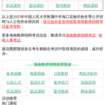
笔试课程
面试课程
图书教材
网络课程
以上是2025年中国人民大学附属中学海口实验学校冬季公开招
聘74人公告的全部内容，
请点击此处咨询获取海南教师招聘考
试备考资料
；
更多海南教师招聘考试信息，敬请
关注
海南教师招聘考试
/
海
南人事考试
。
最后图图预祝各位考生都能在考试中取得满意的成绩，成功登
岸~
——海南教师招聘推荐阅读——
备考锦囊
教案模板
D类教材
考前冲刺包
公告汇总
面试礼包
备考技巧
在线咨询
笔试课程
面试课程
图书教材
网络课程
活动推荐
热门课程