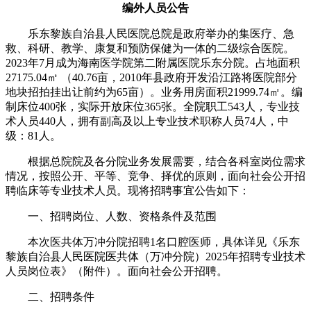
编外人员公告
乐东黎族自治县人民医院总院是政府举办的集医疗、急
救、科研、教学、康复和预防保健为一体的二级综合医院。
2023年7月成为海南医学院第二附属医院乐东分院。占地面积
27175.04㎡ （40.76亩，2010年县政府开发沿江路将医院部分
地块招拍挂出让前约为65亩）。业务用房面积21999.74㎡。编
制床位400张，实际开放床位365张。全院职工543人，专业技
术人员440人，拥有副高及以上专业技术职称人员74人，中
级：81人。
根据总院院及各分院业务发展需要，结合各科室岗位需求
情况，按照公开、平等、竞争、择优的原则，面向社会公开招
聘临床等专业技术人员。现将招聘事宜公告如下：
一、招聘岗位、人数、资格条件及范围
本次医共体万冲分院招聘1名口腔医师，具体详见《乐东
黎族自治县人民医院医共体（万冲分院）2025年招聘专业技术
人员岗位表》（附件）。面向社会公开招聘。
二、招聘条件