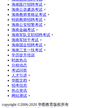
海南医疗招聘考试
+
海南公选遴选考试
+
海南教师资格证考试
+
特岗教师招聘考试
+
海南公安招警考试
+
海南金融考试
+
海南军队文职招聘考试
+
海南军转干考试
+
海南国企招聘考试
+
海南三支一扶考试
+
学历提升培训
时政热点
分校动态
考试问答
人才引进
+
华图文档
+
招考信息
热点资讯
网站测试
+
copyright ©2006-2020 华图教育版权所有