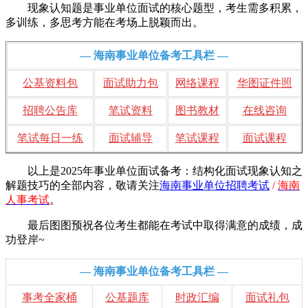
现象认知题是事业单位面试的核心题型，考生需多积累，
多训练，多思考方能在考场上脱颖而出。
— 海南事业单位备考工具栏 —
公基资料包
面试助力包
网络课程
华图证件照
招聘公告库
笔试资料
图书教材
在线咨询
笔试每日一练
面试辅导
笔试课程
面试课程
以上是2025年事业单位面试备考：结构化面试现象认知之
解题技巧的全部内容，敬请
关注
海南事业单位招聘考试
/
海南
人事考试
。
最后图图预祝各位考生都能在考试中取得满意的成绩，成
功登岸~
— 海南事业单位备考工具栏 —
事考全家桶
公基题库
时政汇编
面试礼包