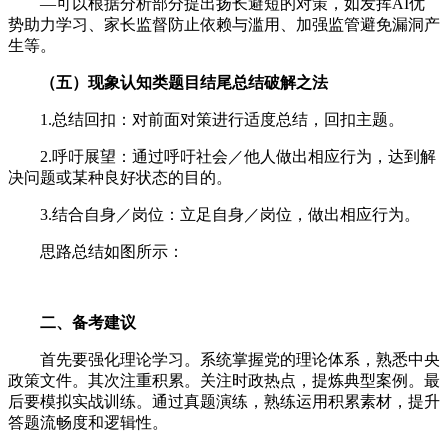
—可以根据分析部分提出扬长避短的对策，如发挥AI优
势助力学习、家长监督防止依赖与滥用、加强监管避免漏洞产
生等。
（
五
）
现象
认知类题目
结尾总结破解之法
1.总结回扣：对前面对策进行适度总结，回扣主题。
2.呼吁展望：通过呼吁社会／他人做出相应行为，达到解
决问题或某种良好状态的目的。
3.结合自身／岗位：立足自身／岗位，做出相应行为。
思路总结如图所示：
二
、备考建议
首先要强化理论学习。系统掌握党的理论体系，熟悉中央
政策文件。其次注重积累。关注时政热点，提炼典型案例。最
后要模拟实战训练。通过真题演练，熟练运用积累素材，提升
答题流畅度和逻辑性。