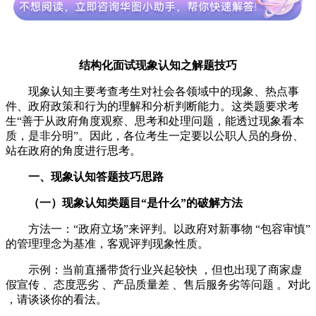
结构化面试
现象
认知
之解题
技巧
现象认知主要考查考生对社会各领域中的现象、热点事
件、政府政策和行为的理解和分析判断能力。这类题要求考
生“善于从政府角度观察、思考和处理问题，能透过现象看本
质，是非分明”。因此，各位考生一定要以公职人员的身份、
站在政府的角度进行思考。
一、现象认知
答题技巧
思路
（
一
）
现象认知类
题目“是什么”的破
解
方法
方法一：“政府立场”来评判。以政府对新事物 “包容审慎”
的管理理念为基准，客观评判现象性质。
示例：当前直播带货行业兴起较快 ，但也出现了商家虚
假宣传 、态度恶劣 、产品质量差 、售后服务劣等问题 。对此
，请谈谈你的看法。