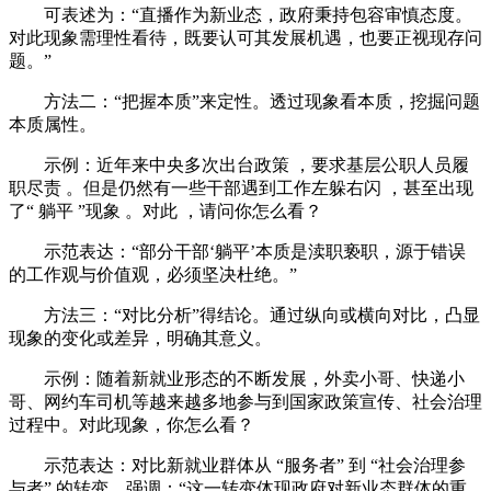
可表述为：“直播作为新业态，政府秉持包容审慎态度。
对此现象需理性看待，既要认可其发展机遇，也要正视现存问
题。”
方法二：“把握本质”来定性。透过现象看本质，挖掘问题
本质属性。
示例：近年来中央多次出台政策 ，要求基层公职人员履
职尽责 。但是仍然有一些干部遇到工作左躲右闪 ，甚至出现
了“ 躺平 ”现象 。对此 ，请问你怎么看？
示范表达：“部分干部‘躺平’本质是渎职亵职，源于错误
的工作观与价值观，必须坚决杜绝。”
方法三：“对比分析”得结论。通过纵向或横向对比，凸显
现象的变化或差异，明确其意义。
示例：随着新就业形态的不断发展，外卖小哥、快递小
哥、网约车司机等越来越多地参与到国家政策宣传、社会治理
过程中。对此现象，你怎么看？
示范表达：对比新就业群体从 “服务者” 到 “社会治理参
与者” 的转变，强调：“这一转变体现政府对新业态群体的重