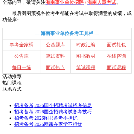
全部内容，敬请
关注
海南事业单位招聘
/
海南人事考试
。
最后图图预祝各位考生都能在考试中取得满意的成绩，成
功登岸~
— 海南事业单位备考工具栏 —
事考全家桶
公基题库
时政汇编
面试礼包
公告库
笔试资料
图书教材
在线咨询
每日一练
面试热点
笔试课程
面试课程
活动推荐
热门课程
联系方式
招考备考
|
2026国企招聘考试招考信息
招考备考
|
2026国企招聘考试备考技巧
招考备考
|
2026图书备考不担忧
招考备考
|
2026网课在家学不担忧