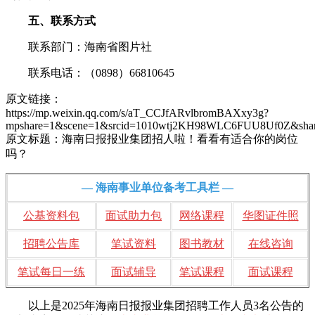
五、联系方式
联系部门：海南省图片社
联系电话：（0898）66810645
原文链接：
https://mp.weixin.qq.com/s/aT_CCJfARvlbromBAXxy3g?
mpshare=1&scene=1&srcid=1010wtj2KH98WLC6FUU8Uf0Z&sharer_sh
原文标题：海南日报报业集团招人啦！看看有适合你的岗位
吗？
— 海南事业单位备考工具栏 —
公基资料包
面试助力包
网络课程
华图证件照
招聘公告库
笔试资料
图书教材
在线咨询
笔试每日一练
面试辅导
笔试课程
面试课程
以上是2025年海南日报报业集团招聘工作人员3名公告的