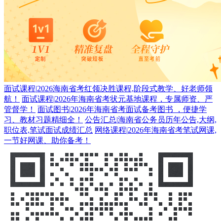
面试课程
|
2026海南省考红领决胜课程,阶段式教学、好老师领
航！
面试课程
|
2026年海南省考状元基地课程，专属师资、严
管督学！
面试图书
|
2026年海南省考面试备考图书 ，便捷学
习、教材习题精细全！
公告汇总
|
海南省公务员历年公告,大纲,
职位表,笔试面试成绩汇总
网络课程
|
2026年海南省考笔试网课,
一节好网课、助你备考！