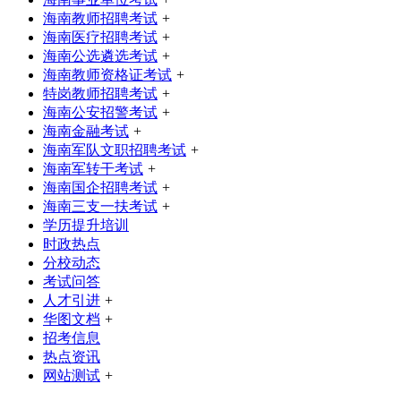
海南教师招聘考试
+
海南医疗招聘考试
+
海南公选遴选考试
+
海南教师资格证考试
+
特岗教师招聘考试
+
海南公安招警考试
+
海南金融考试
+
海南军队文职招聘考试
+
海南军转干考试
+
海南国企招聘考试
+
海南三支一扶考试
+
学历提升培训
时政热点
分校动态
考试问答
人才引进
+
华图文档
+
招考信息
热点资讯
网站测试
+