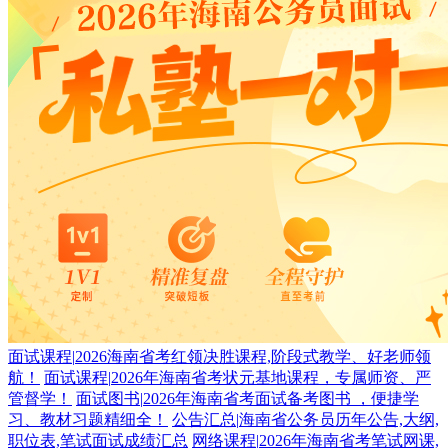
面试课程
|
2026海南省考红领决胜课程,阶段式教学、好老师领
航！
面试课程
|
2026年海南省考状元基地课程，专属师资、严
管督学！
面试图书
|
2026年海南省考面试备考图书 ，便捷学
习、教材习题精细全！
公告汇总
|
海南省公务员历年公告,大纲,
职位表,笔试面试成绩汇总
网络课程
|
2026年海南省考笔试网课,