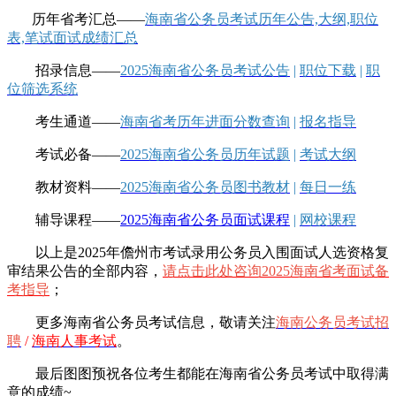
历年省考汇总——
海南省公务员考试历年公告,大纲,职位
表,笔试面试成绩汇总
招录信息——
2025海南省公务员考试公告
|
职位下载
|
职
位筛选系统
考生通道——
海南省考历年进面分数查询
|
报名指导
考试必备——
2025海南省公务员历年试题
|
考试大纲
教材资料——
2025海南省公务员图书教材
|
每日一练
辅导课程——
2025海南省公务员面试课程
|
网校课程
以上是2025年儋州市考试录用公务员入围面试人选资格复
审结果公告的全部内容，
请点击此处咨询2025海南省考面试备
考指导
；
更多海南省公务员考试信息，敬请
关注
海南公务员考试招
聘
/
海南人事考试
。
最后图图预祝各位考生都能在海南省公务员考试中取得满
意的成绩~