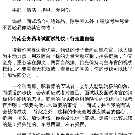
手部：清洁、指甲、无创伤
饰品：面试场合杜绝饰品。除手表以外（ 建议考生尽量
不要轻易佩戴其它饰物 ）
海南公务员考试面试礼仪：行走显自信
接着你就要迈着优美、稳健的步子走向面试考官。以大腿
为主动力点，用双胯向上提的力量带动双腿，抬头挺胸，伸直
全身，重心落在脚尖，两臂自然摆。目光保持与主考官的视线
接触，不要看着天花板或盯着自己的脚尖，你的步伐可以比平
时加快四分之一。
一个垂着肩、驼着背的应试者，会给人悲观消极的印象;
而缓慢的步伐，会表明应试者对自己、面试以及面试考官的消
极和不愉快的态度。聪明的面试者会用他略快的步伐向面试考
官声明：“我要去做非常重要的事情——面试，并且我的面试
会获得成功。”除此之外，这样的步态会增强应试者的信心，
挺胸、抬头、加快步伐，你会发现信心倍增。走路时比较忌讳
的是：摇头晃脑、东瞅西望、左右摇摆。