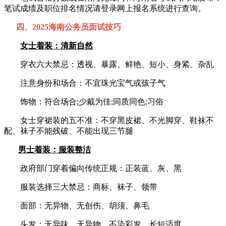
笔试成绩及职位排名情况请登录网上报名系统进行查询。
四、2025海南公务员面试技巧
女士着装：清新自然
穿衣六大禁忌：透视、暴露、鲜艳、短小、身紧、杂乱
注意身份和场合：不宜珠光宝气或孩子气
饰物：符合场合;少戴为佳;同质同色;习俗
女士穿裙装的五不准：不穿黑皮裙、不光脚穿、鞋袜不
配、袜子不能残破、不能出现三节腿
男士着装：服装整洁
政府部门穿着偏向传统正规：正装蓝、灰、黑
服装选择三大禁忌：商标、袜子、领带
面部：无异物、无创伤、胡须、鼻毛
头发：无异味、无异物、不染彩发、长短适度