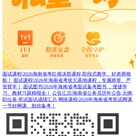
面试课程
|
2026海南省考红领决胜课程,阶段式教学、好老师领
航！
面试课程
|
2026年海南省考状元基地课程，专属师资、严
管督学！
面试图书
|
2026年海南省考面试备考图书 ，便捷学
习、教材习题精细全！
公告汇总
|
海南省公务员历年公告,大纲,
职位表,笔试面试成绩汇总
网络课程
|
2026年海南省考笔试网课,
一节好网课、助你备考！