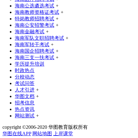
海南公选遴选考试
+
海南教师资格证考试
+
特岗教师招聘考试
+
海南公安招警考试
+
海南金融考试
+
海南军队文职招聘考试
+
海南军转干考试
+
海南国企招聘考试
+
海南三支一扶考试
+
学历提升培训
时政热点
分校动态
考试问答
人才引进
+
华图文档
+
招考信息
热点资讯
网站测试
+
copyright ©2006-2020 华图教育版权所有
华图在线APP
网站地图
上岸课堂