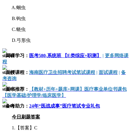
A.蛔虫
B.钩虫
C.蛲虫
D.弓形虫
网课学习：
医考580-系统班 【E类综应+职测】
|
更多网络课
程
面授课程：
海南医疗卫生招聘考试笔试课程
|
面试课程
|
备
考咨询
图书推荐：
【教材+历年+题库+网课】
医疗事业单位书课包
【医学基础/护理学/临床医学】
备考助力：
24年“医战成事”医疗笔试专业礼包
今日刷题答案
1.【答案】C