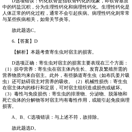
D选项错误：钙化软骨是指软骨钙化的现象，即软骨基质
中的钙盐沉积，分为生理性钙化和病理性钙化。生理性钙化是
人体正常的钙化过程，通常不会引起疾病。病理性钙化则常常
与某些疾病相关，如骨关节炎等。
故此题选C。
6.【答案】D
【解析】本题考查寄生虫对宿主的损害。
D选项正确：寄生虫对宿主的损害主要表现在三个方面：
（1）掠夺营养：寄生虫在宿主体内生长、发育及繁殖所需的
营养物质均来自宿主。此外，有些肠道寄生虫（如布氏姜片吸
虫）还可妨碍宿主对营养的吸收。（2）机械性损伤：寄生虫
在宿主体内的移行和定居，可对宿主组织造成损伤或破坏。
（3）毒性与免疫损伤：寄生虫的排泄物、分泌物、脱落物和
死亡虫体的分解物等对宿主均有毒性作用，或能引起免疫病理
损害。
A、B、C选项错误：与上述不符，故排除。
故此题选D。