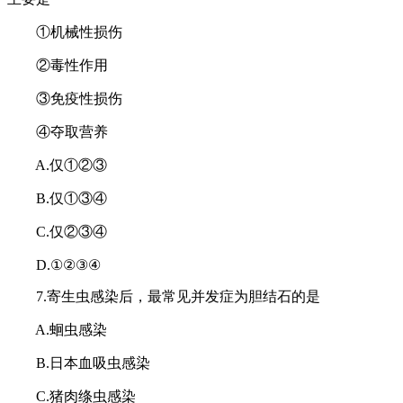
①机械性损伤
②毒性作用
③免疫性损伤
④夺取营养
A.仅①②③
B.仅①③④
C.仅②③④
D.①②③④
7.寄生虫感染后，最常见并发症为胆结石的是
A.蛔虫感染
B.日本血吸虫感染
C.猪肉绦虫感染