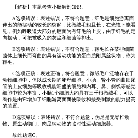
【解析】本题考查小肠解剖知识。
A选项错误：表述错误，不符合题意，纤毛是细胞游离面
伸出的能摆动的较长的突起，比微绒毛粗且长，在光镜下能看
见，例如呼吸道大部分的腔面为有纤毛的上皮，由于纤毛的定
向摆动，可把被吸入的灰尘和细菌等排出。
B选项错误：表述错误，不符合题意，鞭毛长在某些细菌
菌体上细长而弯曲的具有运动功能的蛋白质附属丝状物，称为
鞭毛。
C选项正确：表述正确，符合题意，微绒毛广泛地存在于
动物细胞中，但以成长期的卵母细胞、小肠、肾小管的曲细尿
管的上皮细胞等吸收机能旺盛的细胞和内耳、鼻、侧线等感觉
细胞中较为丰富，小肠1个细胞大约具有三千根微绒毛，可以
看作是由它增加了细胞游离面而使吸收和接受刺激的能力提高
的装置。
D选项错误：表述错误，不符合题意，伪足是无脊椎动
物、原生动物门、肉足纲动物的临时性运动细胞器。
故此题选C。